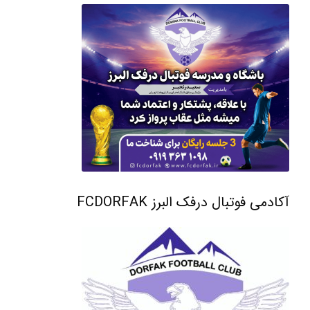
آکادمی فوتبال درفک البرز FCDORFAK