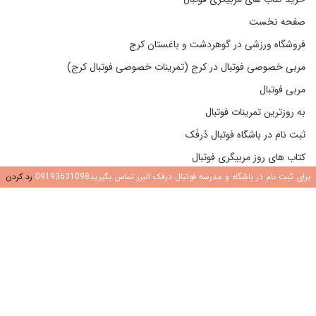
صفحه نخست
فروشگاه ورزشی در گوهردشت و باغستان کرج
مربی خصوصی فوتبال در کرج (تمرینات خصوصی فوتبال کرج)
مربی فوتبال
به روزترین تمرینات فوتبال
ثبت نام در باشگاه فوتبال دُرفَک
کتاب های روز مربیگری فوتبال
برای ثبت نام در باشگاه و مدرسه فوتبال درفک البرز تماس بگیرید09193631098
رد کردن
تماس با من
در یک مدرسه فوتبال یا باشگاه جدید فوتبال باید دنبال چه چیزی باشیم؟
وبلاگ دوستان من