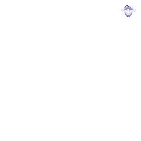
0
آنالیز تاکتیک های ژابی آلونسو