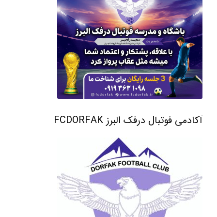
آکادمی فوتبال درفک البرز FCDORFAK