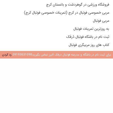
فروشگاه ورزشی در گوهردشت و باغستان کرج
مربی خصوصی فوتبال در کرج (تمرینات خصوصی فوتبال کرج)
مربی فوتبال
به روزترین تمرینات فوتبال
ثبت نام در باشگاه فوتبال دُرفَک
کتاب های روز مربیگری فوتبال
تماس با من
برای ثبت نام در باشگاه و مدرسه فوتبال درفک البرز تماس بگیرید09193631098
رد کردن
در یک مدرسه فوتبال یا باشگاه جدید فوتبال باید دنبال چه چیزی باشیم؟
وبلاگ دوستان من