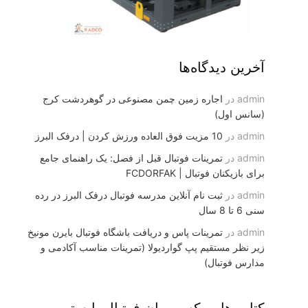
آخرین دیدگاه‌ها
admin
در
اجاره زمین چمن مصنوعی در گوهردشت کرج
(سانس اول)
admin
در
10 مزیت فوق العاده ورزش کردن | درفک البرز
admin
در
تمرینات فوتبال قبل از فصل: یک راهنمای جامع
برای بازیکنان فوتبال | FCDORFAK
admin
در
ثبت نام آنلاین مدرسه فوتبال درفک البرز در رده
سنی 6 تا 8 سال
admin
در
تمرینات پاس و دریافت باشگاه فوتبال بایرن مونیخ
زیر نظر مستقیم پپ گواردیولا (تمرینات مناسب آکادمی و
مدارس فوتبال)