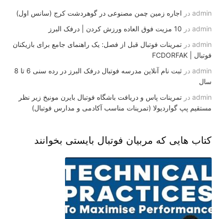
admin
در
اجاره زمین چمن مصنوعی در گوهردشت کرج (سانس اول)
admin
در
10 مزیت فوق العاده ورزش کردن | درفک البرز
admin
در
تمرینات فوتبال قبل از فصل: یک راهنمای جامع برای بازیکنان
فوتبال | FCDORFAK
admin
در
ثبت نام آنلاین مدرسه فوتبال درفک البرز در رده سنی 6 تا 8
سال
admin
در
تمرینات پاس و دریافت باشگاه فوتبال بایرن مونیخ زیر نظر
مستقیم پپ گواردیولا (تمرینات مناسب آکادمی و مدارس فوتبال)
کتاب هایی که مربیان فوتبال بایستی بخوانند