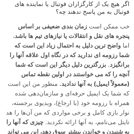
اگر هیچ یک از کارگزاران فوتبال یا نماینده های
فوتبال به من پاسخ ندهند چه؟
خب ممکن است
زمان بندی ضعیفی بر اساس
پنجره های نقل و انتقالات یا نیازهای تیم ها باشد
،
اما
واضح ترین دلیل به احتمال زیاد این است که
شما رزومه ای ندارید که در نگاه اول علاقه آنها را
برانگیزد
.
بزرگترین دلیل دیگر این است که شما
آنچه را که می خواستند در اولین نقطه تماس
(معمولاً ایمیل) به آنها ندادید.
منظور من این است
که شما یک ایمیل حرفه‌ای و سازمان‌دهی شده
همراه با رزومه خود (با ارجاع)، ویدیوی برجسته،
نوار بازی کامل و برخی مواردی که من آن‌ها را هد
تایتل می‌نامم، به آنها ارائه نکردید.
چیزی که آنها را
برای ثبت نام در باشگاه و مدرسه فوتبال درفک البرز تماس بگیرید09193631098
رد کردن
به شنیدن و خواندن بیشتر سوق دهد، این می تواند