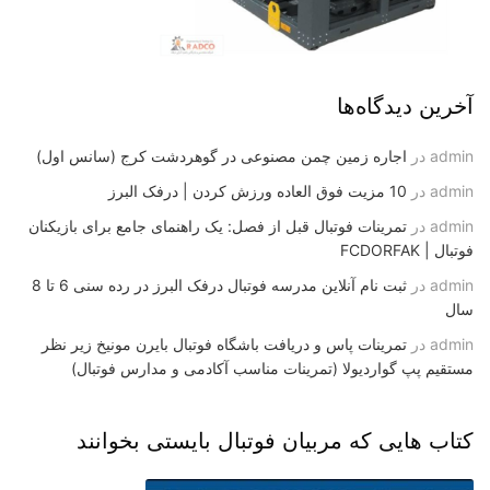
آخرین دیدگاه‌ها
admin
در
اجاره زمین چمن مصنوعی در گوهردشت کرج (سانس اول)
admin
در
10 مزیت فوق العاده ورزش کردن | درفک البرز
admin
در
تمرینات فوتبال قبل از فصل: یک راهنمای جامع برای بازیکنان
فوتبال | FCDORFAK
admin
در
ثبت نام آنلاین مدرسه فوتبال درفک البرز در رده سنی 6 تا 8
سال
admin
در
تمرینات پاس و دریافت باشگاه فوتبال بایرن مونیخ زیر نظر
مستقیم پپ گواردیولا (تمرینات مناسب آکادمی و مدارس فوتبال)
کتاب هایی که مربیان فوتبال بایستی بخوانند