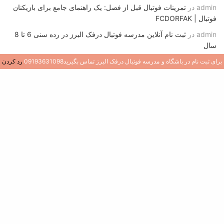
admin
در
تمرینات فوتبال قبل از فصل: یک راهنمای جامع برای بازیکنان
فوتبال | FCDORFAK
admin
در
ثبت نام آنلاین مدرسه فوتبال درفک البرز در رده سنی 6 تا 8
سال
admin
در
تمرینات پاس و دریافت باشگاه فوتبال بایرن مونیخ زیر نظر
برای ثبت نام در باشگاه و مدرسه فوتبال درفک البرز تماس بگیرید09193631098
رد کردن
مستقیم پپ گواردیولا (تمرینات مناسب آکادمی و مدارس فوتبال)
admin
در
روش گرم کردن قبل از مسابقه رسمی فوتبال (نمونه عملی
گرم کردن باشگاه منچسترسیتی)
تازه ترین نوشته ها
1
قلب تیم: ۱۲ ویژگی کلیدی یک هافبک مرکزی در
فوتبال
جولای 9, 2026