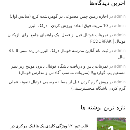
آخرین دیدگاه‌ها
admin
در
اجاره زمین چمن مصنوعی در گوهردشت کرج (سانس اول)
admin
در
10 مزیت فوق العاده ورزش کردن | درفک البرز
admin
در
تمرینات فوتبال قبل از فصل: یک راهنمای جامع برای بازیکنان
فوتبال | FCDORFAK
admin
در
ثبت نام آنلاین مدرسه فوتبال درفک البرز در رده سنی 6 تا 8
سال
admin
در
تمرینات پاس و دریافت باشگاه فوتبال بایرن مونیخ زیر نظر
مستقیم پپ گواردیولا (تمرینات مناسب آکادمی و مدارس فوتبال)
admin
در
روش گرم کردن قبل از مسابقه رسمی فوتبال (نمونه عملی
گرم کردن باشگاه منچسترسیتی)
تازه ترین نوشته ها
قلب تیم: ۱۲ ویژگی کلیدی یک هافبک مرکزی در