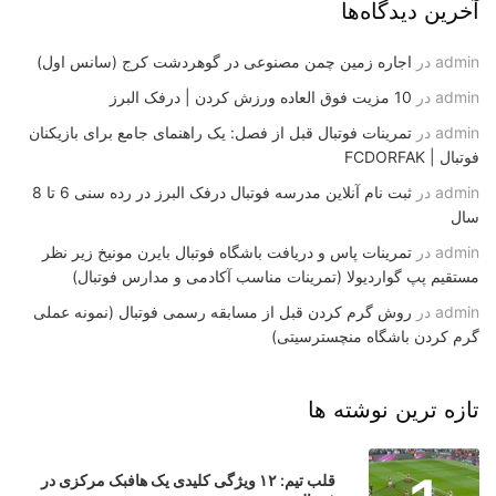
آخرین دیدگاه‌ها
admin
در
اجاره زمین چمن مصنوعی در گوهردشت کرج (سانس اول)
admin
در
10 مزیت فوق العاده ورزش کردن | درفک البرز
admin
در
تمرینات فوتبال قبل از فصل: یک راهنمای جامع برای بازیکنان
فوتبال | FCDORFAK
admin
در
ثبت نام آنلاین مدرسه فوتبال درفک البرز در رده سنی 6 تا 8
سال
admin
در
تمرینات پاس و دریافت باشگاه فوتبال بایرن مونیخ زیر نظر
مستقیم پپ گواردیولا (تمرینات مناسب آکادمی و مدارس فوتبال)
admin
در
روش گرم کردن قبل از مسابقه رسمی فوتبال (نمونه عملی
گرم کردن باشگاه منچسترسیتی)
تازه ترین نوشته ها
قلب تیم: ۱۲ ویژگی کلیدی یک هافبک مرکزی در