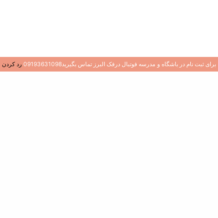
برای ثبت نام در باشگاه و مدرسه فوتبال درفک البرز تماس بگیرید09193631098
رد کردن