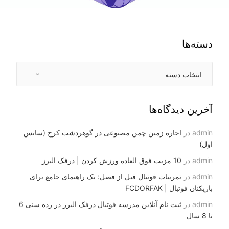
دسته‌ها
آخرین دیدگاه‌ها
admin
در
اجاره زمین چمن مصنوعی در گوهردشت کرج (سانس
اول)
admin
در
10 مزیت فوق العاده ورزش کردن | درفک البرز
admin
در
تمرینات فوتبال قبل از فصل: یک راهنمای جامع برای
بازیکنان فوتبال | FCDORFAK
admin
در
ثبت نام آنلاین مدرسه فوتبال درفک البرز در رده سنی 6
تا 8 سال