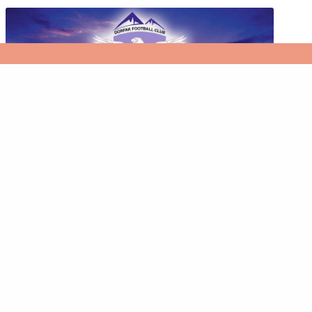
کپی رایت برای 4study.ir از 1396 تا 1399محفوظ است