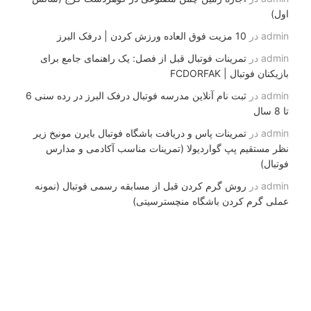
اول)
admin
در
10 مزیت فوق العاده ورزش کردن | درفک البرز
admin
در
تمرینات فوتبال قبل از فصل: یک راهنمای جامع برای
بازیکنان فوتبال | FCDORFAK
admin
در
ثبت نام آنلاین مدرسه فوتبال درفک البرز در رده سنی 6
تا 8 سال
admin
در
تمرینات پاس و دریافت باشگاه فوتبال بایرن مونیخ زیر
نظر مستقیم پپ گواردیولا (تمرینات مناسب آکادمی و مدارس
فوتبال)
admin
در
روش گرم کردن قبل از مسابقه رسمی فوتبال (نمونه
عملی گرم کردن باشگاه منچسترسیتی)