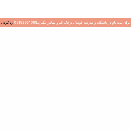
برای ثبت نام در باشگاه و مدرسه فوتبال درفک البرز تماس بگیرید09193631098
رد کردن