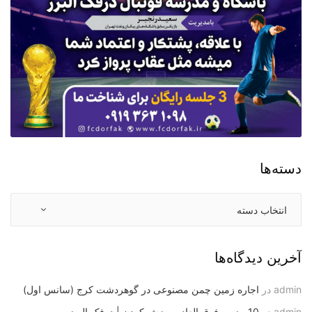
دسته‌ها
آخرین دیدگاه‌ها
admin
در
اجاره زمین چمن مصنوعی در گوهردشت کرج (سانس اول)
admin
در
10 مزیت فوق العاده ورزش کردن | درفک البرز