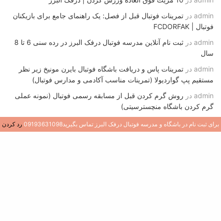
admin
در
تمرینات فوتبال قبل از فصل: یک راهنمای جامع برای بازیکنان
فوتبال | FCDORFAK
admin
در
ثبت نام آنلاین مدرسه فوتبال درفک البرز در رده سنی 6 تا 8
سال
admin
در
تمرینات پاس و دریافت باشگاه فوتبال بایرن مونیخ زیر نظر
مستقیم پپ گواردیولا (تمرینات مناسب آکادمی و مدارس فوتبال)
admin
در
روش گرم کردن قبل از مسابقه رسمی فوتبال (نمونه عملی
گرم کردن باشگاه منچسترسیتی)
برای ثبت نام در باشگاه و مدرسه فوتبال درفک البرز تماس بگیرید09193631098
رد کردن
تازه ترین نوشته ها
1
قلب تیم: ۱۲ ویژگی کلیدی یک هافبک مرکزی در
فوتبال
جولای 9, 2026