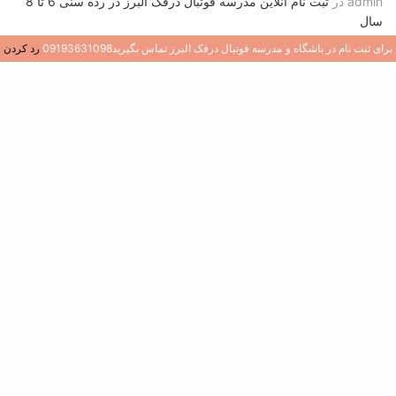
admin
در
ثبت نام آنلاین مدرسه فوتبال درفک البرز در رده سنی 6 تا 8
سال
برای ثبت نام در باشگاه و مدرسه فوتبال درفک البرز تماس بگیرید09193631098
رد کردن
admin
در
تمرینات پاس و دریافت باشگاه فوتبال بایرن مونیخ زیر نظر
مستقیم پپ گواردیولا (تمرینات مناسب آکادمی و مدارس فوتبال)
admin
در
روش گرم کردن قبل از مسابقه رسمی فوتبال (نمونه عملی
گرم کردن باشگاه منچسترسیتی)
تازه ترین نوشته ها
1
قلب تیم: ۱۲ ویژگی کلیدی یک هافبک مرکزی در
فوتبال
جولای 9, 2026
2
ساخت موتورهای هوازی: چرا 4×4 نروژی برای
بازیکنان جوان یک تغییر دهنده بازی است
جولای 8, 2026