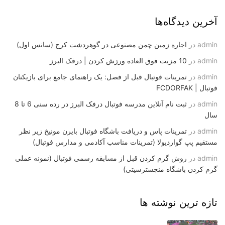
آخرین دیدگاه‌ها
admin
در
اجاره زمین چمن مصنوعی در گوهردشت کرج (سانس اول)
admin
در
10 مزیت فوق العاده ورزش کردن | درفک البرز
admin
در
تمرینات فوتبال قبل از فصل: یک راهنمای جامع برای بازیکنان
فوتبال | FCDORFAK
admin
در
ثبت نام آنلاین مدرسه فوتبال درفک البرز در رده سنی 6 تا 8
سال
admin
در
تمرینات پاس و دریافت باشگاه فوتبال بایرن مونیخ زیر نظر
مستقیم پپ گواردیولا (تمرینات مناسب آکادمی و مدارس فوتبال)
admin
در
روش گرم کردن قبل از مسابقه رسمی فوتبال (نمونه عملی
گرم کردن باشگاه منچسترسیتی)
تازه ترین نوشته ها