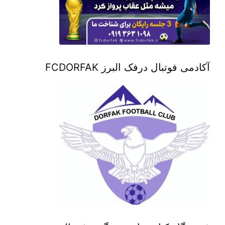
آکادمی فوتبال درفک البرز FCDORFAK