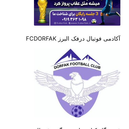
آکادمی فوتبال درفک البرز FCDORFAK