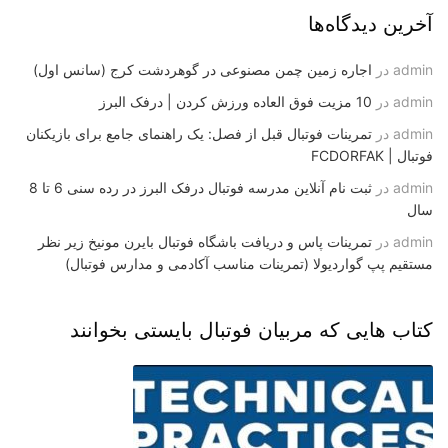
آخرین دیدگاه‌ها
admin
در
اجاره زمین چمن مصنوعی در گوهردشت کرج (سانس اول)
admin
در
10 مزیت فوق العاده ورزش کردن | درفک البرز
admin
در
تمرینات فوتبال قبل از فصل: یک راهنمای جامع برای بازیکنان
فوتبال | FCDORFAK
admin
در
ثبت نام آنلاین مدرسه فوتبال درفک البرز در رده سنی 6 تا 8
سال
admin
در
تمرینات پاس و دریافت باشگاه فوتبال بایرن مونیخ زیر نظر
مستقیم پپ گواردیولا (تمرینات مناسب آکادمی و مدارس فوتبال)
کتاب هایی که مربیان فوتبال بایستی بخوانند