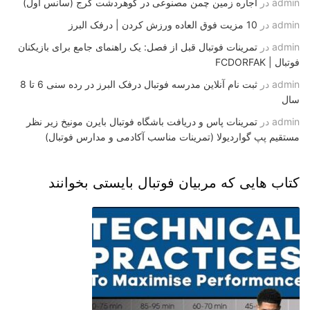
admin
در
اجاره زمین چمن مصنوعی در گوهردشت کرج (سانس اول)
admin
در
10 مزیت فوق العاده ورزش کردن | درفک البرز
admin
در
تمرینات فوتبال قبل از فصل: یک راهنمای جامع برای بازیکنان
فوتبال | FCDORFAK
admin
در
ثبت نام آنلاین مدرسه فوتبال درفک البرز در رده سنی 6 تا 8
سال
admin
در
تمرینات پاس و دریافت باشگاه فوتبال بایرن مونیخ زیر نظر
مستقیم پپ گواردیولا (تمرینات مناسب آکادمی و مدارس فوتبال)
کتاب هایی که مربیان فوتبال بایستی بخوانند