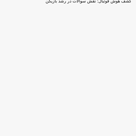
کشف هوش فوتبال: نقش سوالات در رشد بازیکن
برای ثبت نام در باشگاه و مدرسه فوتبال درفک البرز تماس بگیرید09193631098
رد کردن