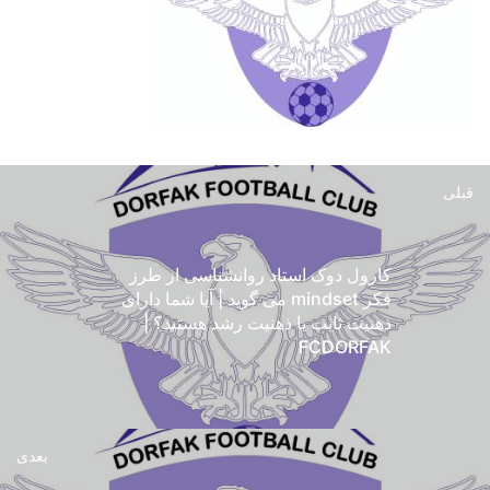
قبلی
کارول دوک استاد روانشناسی از طرز
فکر mindset می گوید | آیا شما دارای
ذهنیت ثابت یا ذهنیت رشد هستید؟ |
FCDORFAK
بعدی