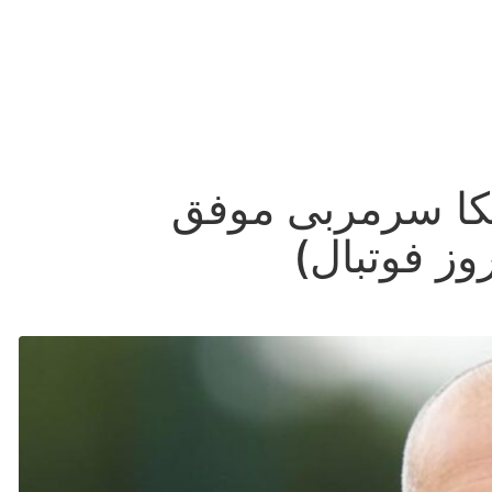
کا سرمربی موفق
وز فوتبال)