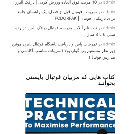
admin
در
10 مزیت فوق العاده ورزش کردن | درفک البرز
admin
در
تمرینات فوتبال قبل از فصل: یک راهنمای جامع
برای بازیکنان فوتبال | FCDORFAK
admin
در
ثبت نام آنلاین مدرسه فوتبال درفک البرز در رده
سنی 6 تا 8 سال
admin
در
تمرینات پاس و دریافت باشگاه فوتبال بایرن مونیخ
زیر نظر مستقیم پپ گواردیولا (تمرینات مناسب آکادمی و
مدارس فوتبال)
کتاب هایی که مربیان فوتبال بایستی
بخوانند