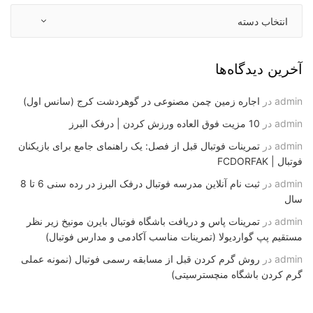
آخرین دیدگاه‌ها
admin
در
اجاره زمین چمن مصنوعی در گوهردشت کرج (سانس اول)
admin
در
10 مزیت فوق العاده ورزش کردن | درفک البرز
admin
در
تمرینات فوتبال قبل از فصل: یک راهنمای جامع برای بازیکنان
فوتبال | FCDORFAK
admin
در
ثبت نام آنلاین مدرسه فوتبال درفک البرز در رده سنی 6 تا 8
سال
admin
در
تمرینات پاس و دریافت باشگاه فوتبال بایرن مونیخ زیر نظر
مستقیم پپ گواردیولا (تمرینات مناسب آکادمی و مدارس فوتبال)
admin
در
روش گرم کردن قبل از مسابقه رسمی فوتبال (نمونه عملی
گرم کردن باشگاه منچسترسیتی)