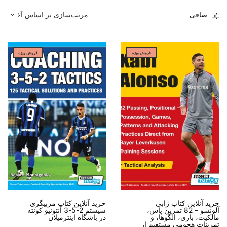
صافی
فروش ویژه
فروش ویژه
خرید آنلاین کتاب ژابی
خرید آنلاین کتاب مربیگری
آلونسو – 82 تمرین پاس،
سیستم 2-5-3 آنتونیو کونته
مالکیت، بازی، الگوها، و
در باشگاه اینترمیلان
تمرینات هجومی مستقیم از