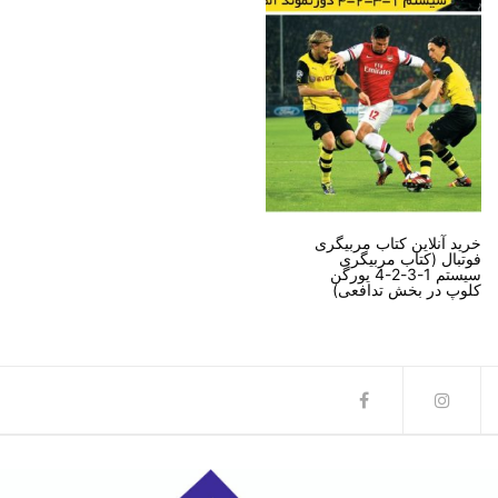
خرید آنلاین کتاب مربیگری
فوتبال (کتاب مربیگری
سیستم 1-3-2-4 یورگن
کلوپ در بخش تدافعی)