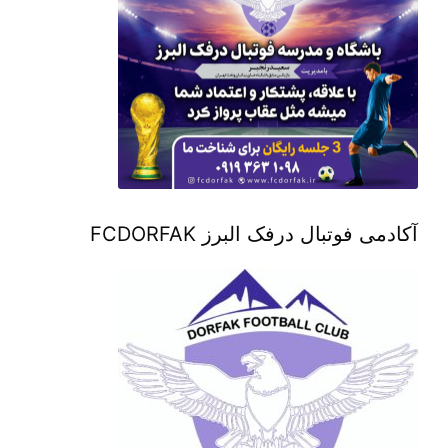
آکادمی فوتبال درفک البرز FCDORFAK