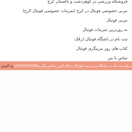
فروشگاه ورزشی در گوهردشت و باغستان کرج
مربی خصوصی فوتبال در کرج (تمرینات خصوصی فوتبال کرج)
مربی فوتبال
به روزترین تمرینات فوتبال
ثبت نام در باشگاه فوتبال دُرفَک
کتاب های روز مربیگری فوتبال
تماس با من
برای ثبت نام در باشگاه و مدرسه فوتبال درفک البرز تماس بگیرید09193631098
رد کردن
در یک مدرسه فوتبال یا باشگاه جدید فوتبال باید دنبال چه چیزی باشیم؟
وبلاگ دوستان من