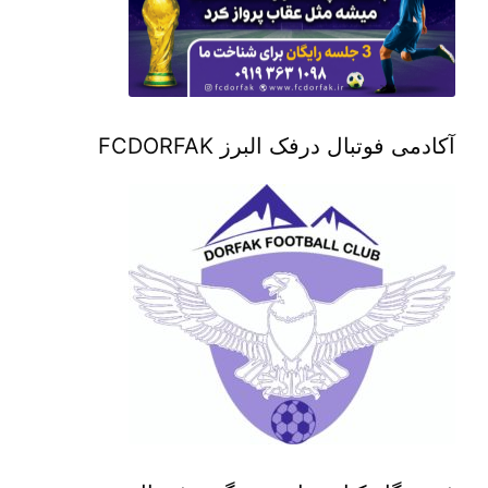
آکادمی فوتبال درفک البرز FCDORFAK