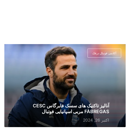
آکادمی فوتبال درفک
آنالیز تاکتیک های سسک فابرگاس CESC
FÀBREGAS مربی اسپانیایی فوتبال
اکتبر 26, 2024