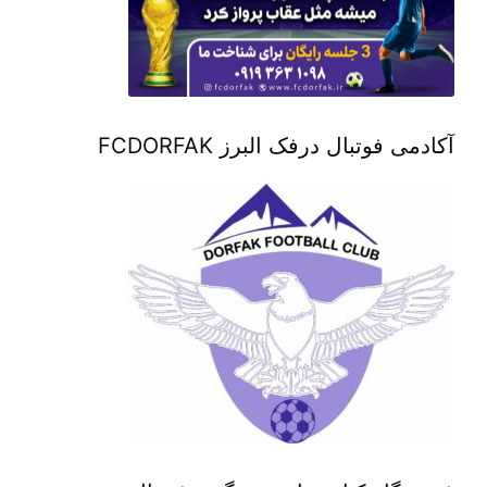
آکادمی فوتبال درفک البرز FCDORFAK