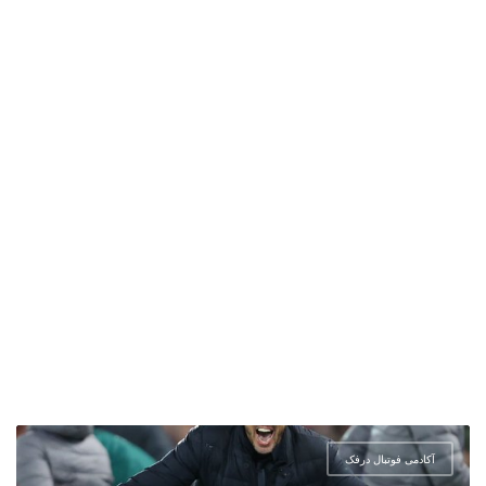
آکادمی فوتبال درفک