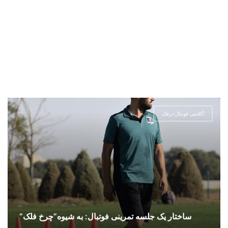
آکادمی فوتبال درفک
ساختار یک جلسه تمرینی فوتبال: به شیوه”چرخ فلک”