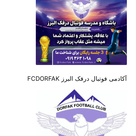
آکادمی فوتبال درفک البرز FCDORFAK