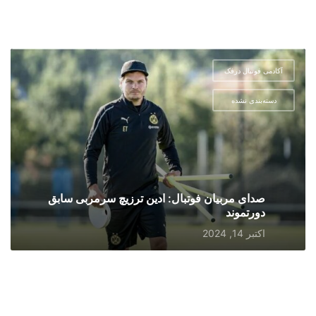
آکادمی فوتبال درفک
,
دسته‌بندی نشده
صدای مربیان فوتبال: ادین ترزیچ سرمربی سابق
دورتموند
اکتبر 14, 2024