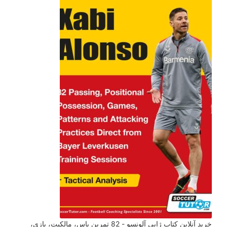
خرید آنلاین کتاب ژابی آلونسو - 82 تمرین پاس، مالکیت، بازی،