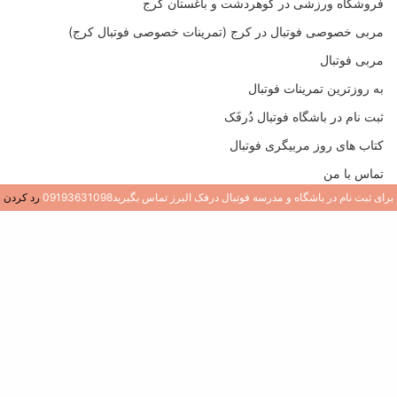
فروشگاه ورزشی در گوهردشت و باغستان کرج
مربی خصوصی فوتبال در کرج (تمرینات خصوصی فوتبال کرج)
مربی فوتبال
به روزترین تمرینات فوتبال
ثبت نام در باشگاه فوتبال دُرفَک
کتاب های روز مربیگری فوتبال
تماس با من
برای ثبت نام در باشگاه و مدرسه فوتبال درفک البرز تماس بگیرید09193631098
رد کردن
در یک مدرسه فوتبال یا باشگاه جدید فوتبال باید دنبال چه چیزی باشیم؟
وبلاگ دوستان من