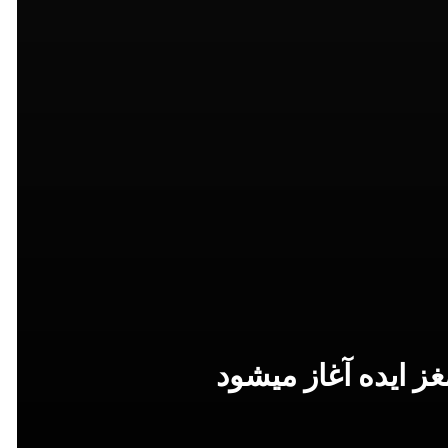
غز ایده آغاز میشود