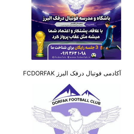
آکادمی فوتبال درفک البرز FCDORFAK