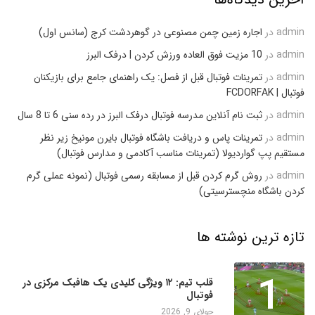
admin
در
اجاره زمین چمن مصنوعی در گوهردشت کرج (سانس اول)
admin
در
10 مزیت فوق العاده ورزش کردن | درفک البرز
admin
در
تمرینات فوتبال قبل از فصل: یک راهنمای جامع برای بازیکنان
فوتبال | FCDORFAK
admin
در
ثبت نام آنلاین مدرسه فوتبال درفک البرز در رده سنی 6 تا 8 سال
admin
در
تمرینات پاس و دریافت باشگاه فوتبال بایرن مونیخ زیر نظر
مستقیم پپ گواردیولا (تمرینات مناسب آکادمی و مدارس فوتبال)
admin
در
روش گرم کردن قبل از مسابقه رسمی فوتبال (نمونه عملی گرم
کردن باشگاه منچسترسیتی)
تازه ترین نوشته ها
1
قلب تیم: ۱۲ ویژگی کلیدی یک هافبک مرکزی در
فوتبال
جولای 9, 2026