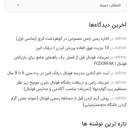
آخرین دیدگاه‌ها
admin
در
اجاره زمین چمن مصنوعی در گوهردشت کرج (سانس اول)
admin
در
10 مزیت فوق العاده ورزش کردن | درفک البرز
admin
در
تمرینات فوتبال قبل از فصل: یک راهنمای جامع برای بازیکنان
فوتبال | FCDORFAK
admin
در
ثبت نام آنلاین مدرسه فوتبال درفک البرز در رده سنی 6 تا 8 سال
admin
در
تمرینات پاس و دریافت باشگاه فوتبال بایرن مونیخ زیر نظر
مستقیم پپ گواردیولا (تمرینات مناسب آکادمی و مدارس فوتبال)
admin
در
روش گرم کردن قبل از مسابقه رسمی فوتبال (نمونه عملی گرم
کردن باشگاه منچسترسیتی)
تازه ترین نوشته ها