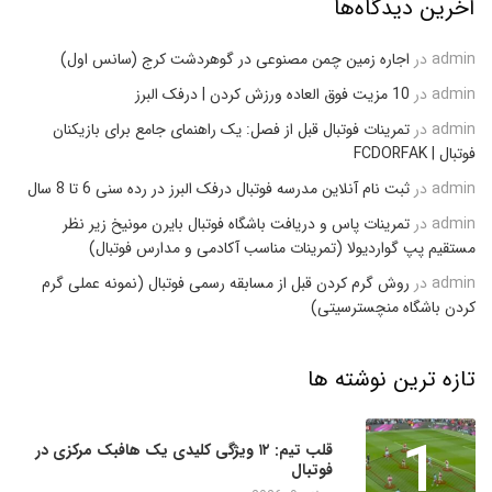
آخرین دیدگاه‌ها
admin
در
اجاره زمین چمن مصنوعی در گوهردشت کرج (سانس اول)
admin
در
10 مزیت فوق العاده ورزش کردن | درفک البرز
admin
در
تمرینات فوتبال قبل از فصل: یک راهنمای جامع برای بازیکنان
فوتبال | FCDORFAK
admin
در
ثبت نام آنلاین مدرسه فوتبال درفک البرز در رده سنی 6 تا 8 سال
admin
در
تمرینات پاس و دریافت باشگاه فوتبال بایرن مونیخ زیر نظر
مستقیم پپ گواردیولا (تمرینات مناسب آکادمی و مدارس فوتبال)
admin
در
روش گرم کردن قبل از مسابقه رسمی فوتبال (نمونه عملی گرم
کردن باشگاه منچسترسیتی)
تازه ترین نوشته ها
1
قلب تیم: ۱۲ ویژگی کلیدی یک هافبک مرکزی در
فوتبال