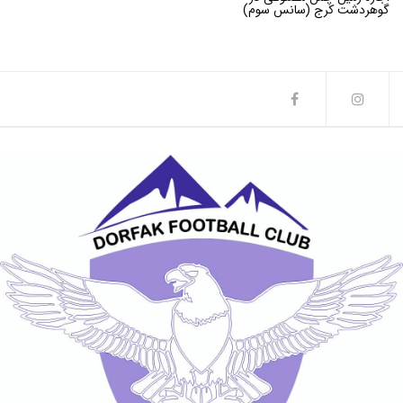
گوهردشت کرج (سانس سوم)