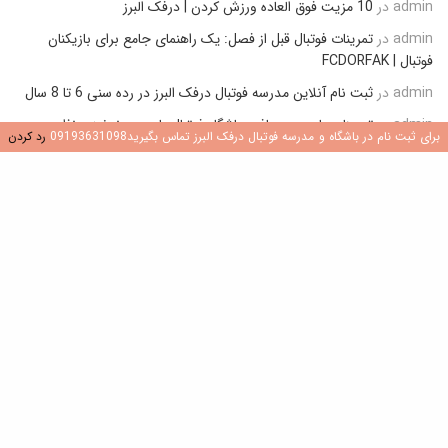
admin
در
10 مزیت فوق العاده ورزش کردن | درفک البرز
admin
در
تمرینات فوتبال قبل از فصل: یک راهنمای جامع برای بازیکنان
فوتبال | FCDORFAK
admin
در
ثبت نام آنلاین مدرسه فوتبال درفک البرز در رده سنی 6 تا 8 سال
admin
در
تمرینات پاس و دریافت باشگاه فوتبال بایرن مونیخ زیر نظر
برای ثبت نام در باشگاه و مدرسه فوتبال درفک البرز تماس بگیرید09193631098
رد کردن
مستقیم پپ گواردیولا (تمرینات مناسب آکادمی و مدارس فوتبال)
admin
در
روش گرم کردن قبل از مسابقه رسمی فوتبال (نمونه عملی گرم
کردن باشگاه منچسترسیتی)
تازه ترین نوشته ها
1
قلب تیم: ۱۲ ویژگی کلیدی یک هافبک مرکزی در
فوتبال
جولای 9, 2026