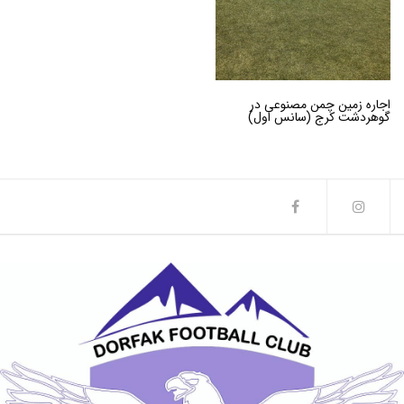
اجاره زمین چمن مصنوعی در
گوهردشت کرج (سانس اول)