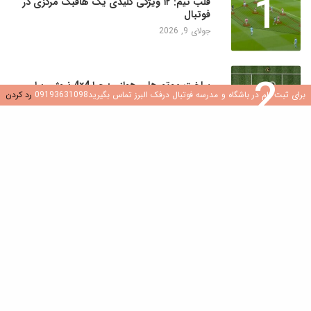
1
قلب تیم: ۱۲ ویژگی کلیدی یک هافبک مرکزی در
فوتبال
جولای 9, 2026
2
ساخت موتورهای هوازی: چرا 4×4 نروژی برای
برای ثبت نام در باشگاه و مدرسه فوتبال درفک البرز تماس بگیرید09193631098
رد کردن
بازیکنان جوان یک تغییر دهنده بازی است
جولای 8, 2026
3
کشف هوش فوتبال: نقش سوالات در رشد بازیکن
جولای 8, 2026
4
ایجاد محیطی سالم و شاد در مدارس و باشگاه
های فوتبال
جولای 7, 2026