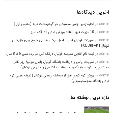
آخرین دیدگاه‌ها
admin
در
اجاره زمین چمن مصنوعی در گوهردشت کرج (سانس اول)
admin
در
10 مزیت فوق العاده ورزش کردن | درفک البرز
admin
در
تمرینات فوتبال قبل از فصل: یک راهنمای جامع برای بازیکنان
فوتبال | FCDORFAK
admin
در
ثبت نام آنلاین مدرسه فوتبال درفک البرز در رده سنی 6 تا 8 سال
admin
در
تمرینات پاس و دریافت باشگاه فوتبال بایرن مونیخ زیر نظر
مستقیم پپ گواردیولا (تمرینات مناسب آکادمی و مدارس فوتبال)
admin
در
روش گرم کردن قبل از مسابقه رسمی فوتبال (نمونه عملی گرم
کردن باشگاه منچسترسیتی)
تازه ترین نوشته ها