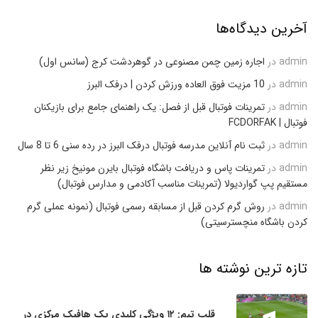
آخرین دیدگاه‌ها
admin
در
اجاره زمین چمن مصنوعی در گوهردشت کرج (سانس اول)
admin
در
10 مزیت فوق العاده ورزش کردن | درفک البرز
admin
در
تمرینات فوتبال قبل از فصل: یک راهنمای جامع برای بازیکنان
فوتبال | FCDORFAK
admin
در
ثبت نام آنلاین مدرسه فوتبال درفک البرز در رده سنی 6 تا 8 سال
admin
در
تمرینات پاس و دریافت باشگاه فوتبال بایرن مونیخ زیر نظر
مستقیم پپ گواردیولا (تمرینات مناسب آکادمی و مدارس فوتبال)
admin
در
روش گرم کردن قبل از مسابقه رسمی فوتبال (نمونه عملی گرم
کردن باشگاه منچسترسیتی)
تازه ترین نوشته ها
قلب تیم: ۱۲ ویژگی کلیدی یک هافبک مرکزی در