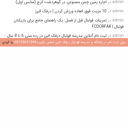
admin
در
اجاره زمین چمن مصنوعی در گوهردشت کرج (سانس اول)
admin
در
10 مزیت فوق العاده ورزش کردن | درفک البرز
admin
در
تمرینات فوتبال قبل از فصل: یک راهنمای جامع برای بازیکنان
فوتبال | FCDORFAK
admin
در
ثبت نام آنلاین مدرسه فوتبال درفک البرز در رده سنی 6 تا 8 سال
برای ثبت نام در باشگاه و مدرسه فوتبال درفک البرز تماس بگیرید09193631098
رد کردن
admin
در
تمرینات پاس و دریافت باشگاه فوتبال بایرن مونیخ زیر نظر
مستقیم پپ گواردیولا (تمرینات مناسب آکادمی و مدارس فوتبال)
admin
در
روش گرم کردن قبل از مسابقه رسمی فوتبال (نمونه عملی گرم
کردن باشگاه منچسترسیتی)
تازه ترین نوشته ها
1
قلب تیم: ۱۲ ویژگی کلیدی یک هافبک مرکزی در
فوتبال
جولای 9, 2026