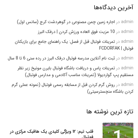
آخرین دیدگاه‌ها
admin
در
اجاره زمین چمن مصنوعی در گوهردشت کرج (سانس اول)
admin
در
10 مزیت فوق العاده ورزش کردن | درفک البرز
admin
در
تمرینات فوتبال قبل از فصل: یک راهنمای جامع برای بازیکنان
فوتبال | FCDORFAK
admin
در
ثبت نام آنلاین مدرسه فوتبال درفک البرز در رده سنی 6 تا 8 سال
admin
در
تمرینات پاس و دریافت باشگاه فوتبال بایرن مونیخ زیر نظر
مستقیم پپ گواردیولا (تمرینات مناسب آکادمی و مدارس فوتبال)
admin
در
روش گرم کردن قبل از مسابقه رسمی فوتبال (نمونه عملی گرم
کردن باشگاه منچسترسیتی)
تازه ترین نوشته ها
1
قلب تیم: ۱۲ ویژگی کلیدی یک هافبک مرکزی در
فوتبال