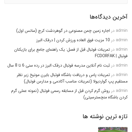
آخرین دیدگاه‌ها
admin
در
اجاره زمین چمن مصنوعی در گوهردشت کرج (سانس اول)
admin
در
10 مزیت فوق العاده ورزش کردن | درفک البرز
admin
در
تمرینات فوتبال قبل از فصل: یک راهنمای جامع برای بازیکنان
فوتبال | FCDORFAK
admin
در
ثبت نام آنلاین مدرسه فوتبال درفک البرز در رده سنی 6 تا 8 سال
admin
در
تمرینات پاس و دریافت باشگاه فوتبال بایرن مونیخ زیر نظر
مستقیم پپ گواردیولا (تمرینات مناسب آکادمی و مدارس فوتبال)
admin
در
روش گرم کردن قبل از مسابقه رسمی فوتبال (نمونه عملی گرم
کردن باشگاه منچسترسیتی)
تازه ترین نوشته ها