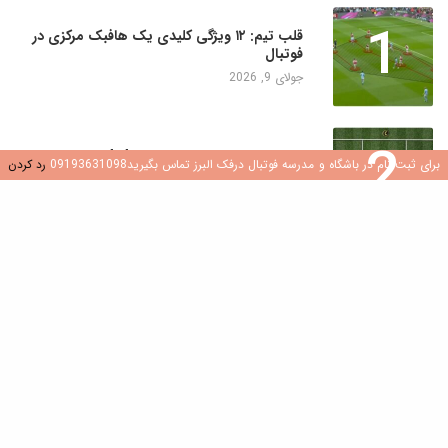
1
قلب تیم: ۱۲ ویژگی کلیدی یک هافبک مرکزی در
فوتبال
جولای 9, 2026
2
ساخت موتورهای هوازی: چرا 4×4 نروژی برای
برای ثبت نام در باشگاه و مدرسه فوتبال درفک البرز تماس بگیرید09193631098
رد کردن
بازیکنان جوان یک تغییر دهنده بازی است
جولای 8, 2026
3
کشف هوش فوتبال: نقش سوالات در رشد بازیکن
جولای 8, 2026
4
ایجاد محیطی سالم و شاد در مدارس و باشگاه
های فوتبال
جولای 7, 2026