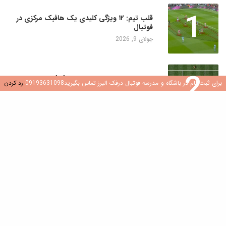
1
قلب تیم: ۱۲ ویژگی کلیدی یک هافبک مرکزی در
فوتبال
جولای 9, 2026
2
ساخت موتورهای هوازی: چرا 4×4 نروژی برای
برای ثبت نام در باشگاه و مدرسه فوتبال درفک البرز تماس بگیرید09193631098
رد کردن
بازیکنان جوان یک تغییر دهنده بازی است
جولای 8, 2026
3
کشف هوش فوتبال: نقش سوالات در رشد بازیکن
جولای 8, 2026
4
ایجاد محیطی سالم و شاد در مدارس و باشگاه
های فوتبال
جولای 7, 2026