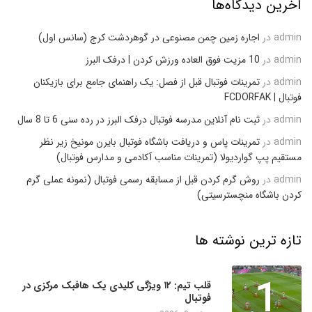
آخرین دیدگاه‌ها
admin
در
اجاره زمین چمن مصنوعی در گوهردشت کرج (سانس اول)
admin
در
10 مزیت فوق العاده ورزش کردن | درفک البرز
admin
در
تمرینات فوتبال قبل از فصل: یک راهنمای جامع برای بازیکنان
فوتبال | FCDORFAK
admin
در
ثبت نام آنلاین مدرسه فوتبال درفک البرز در رده سنی 6 تا 8 سال
admin
در
تمرینات پاس و دریافت باشگاه فوتبال بایرن مونیخ زیر نظر
مستقیم پپ گواردیولا (تمرینات مناسب آکادمی و مدارس فوتبال)
admin
در
روش گرم کردن قبل از مسابقه رسمی فوتبال (نمونه عملی گرم
کردن باشگاه منچسترسیتی)
تازه ترین نوشته ها
1
قلب تیم: ۱۲ ویژگی کلیدی یک هافبک مرکزی در
فوتبال