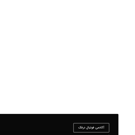
آکادمی فوتبال درفک
,