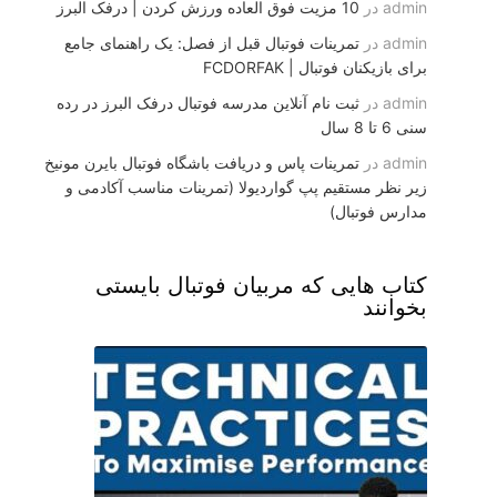
admin
در
10 مزیت فوق العاده ورزش کردن | درفک البرز
admin
در
تمرینات فوتبال قبل از فصل: یک راهنمای جامع
برای بازیکنان فوتبال | FCDORFAK
admin
در
ثبت نام آنلاین مدرسه فوتبال درفک البرز در رده
سنی 6 تا 8 سال
admin
در
تمرینات پاس و دریافت باشگاه فوتبال بایرن مونیخ
زیر نظر مستقیم پپ گواردیولا (تمرینات مناسب آکادمی و
مدارس فوتبال)
کتاب هایی که مربیان فوتبال بایستی
بخوانند