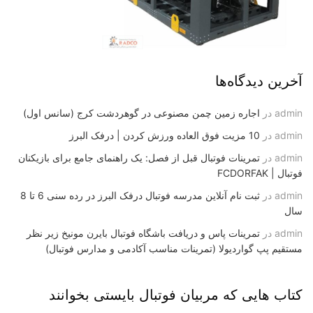
آخرین دیدگاه‌ها
admin
در
اجاره زمین چمن مصنوعی در گوهردشت کرج (سانس اول)
admin
در
10 مزیت فوق العاده ورزش کردن | درفک البرز
admin
در
تمرینات فوتبال قبل از فصل: یک راهنمای جامع برای بازیکنان
فوتبال | FCDORFAK
admin
در
ثبت نام آنلاین مدرسه فوتبال درفک البرز در رده سنی 6 تا 8
سال
admin
در
تمرینات پاس و دریافت باشگاه فوتبال بایرن مونیخ زیر نظر
مستقیم پپ گواردیولا (تمرینات مناسب آکادمی و مدارس فوتبال)
کتاب هایی که مربیان فوتبال بایستی بخوانند