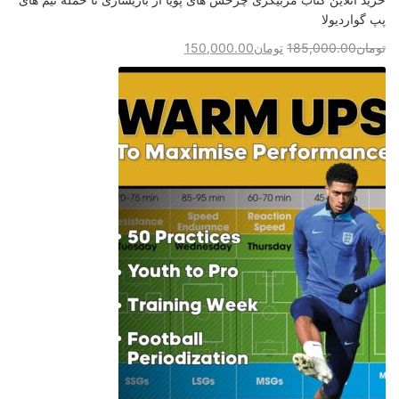
پپ گواردیولا
تومان
185,000.00
تومان
150,000.00