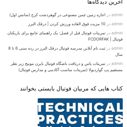
آخرین دیدگاه‌ها
admin
در
اجاره زمین چمن مصنوعی در گوهردشت کرج (سانس اول)
admin
در
10 مزیت فوق العاده ورزش کردن | درفک البرز
admin
در
تمرینات فوتبال قبل از فصل: یک راهنمای جامع برای بازیکنان
فوتبال | FCDORFAK
admin
در
ثبت نام آنلاین مدرسه فوتبال درفک البرز در رده سنی 6 تا 8
سال
admin
در
تمرینات پاس و دریافت باشگاه فوتبال بایرن مونیخ زیر نظر
مستقیم پپ گواردیولا (تمرینات مناسب آکادمی و مدارس فوتبال)
کتاب هایی که مربیان فوتبال بایستی بخوانند