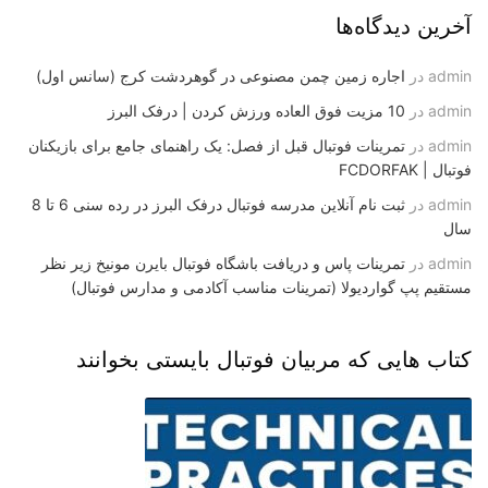
آخرین دیدگاه‌ها
admin
در
اجاره زمین چمن مصنوعی در گوهردشت کرج (سانس اول)
admin
در
10 مزیت فوق العاده ورزش کردن | درفک البرز
admin
در
تمرینات فوتبال قبل از فصل: یک راهنمای جامع برای بازیکنان
فوتبال | FCDORFAK
admin
در
ثبت نام آنلاین مدرسه فوتبال درفک البرز در رده سنی 6 تا 8
سال
admin
در
تمرینات پاس و دریافت باشگاه فوتبال بایرن مونیخ زیر نظر
مستقیم پپ گواردیولا (تمرینات مناسب آکادمی و مدارس فوتبال)
کتاب هایی که مربیان فوتبال بایستی بخوانند