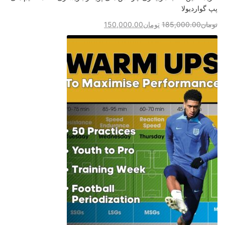
پپ گواردیولا
تومان
185,000.00
تومان
150,000.00