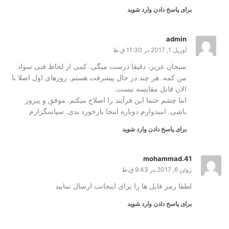
برای پاسخ دادن وارد شوید
admin
آوریل 1, 2017 در 11:30 ق.ظ
سبحان عزیز، دقیقا درست میگی. کمی از لحاظ فنی سواد
من کمه. هر چند در حال پیشرفت هستم. روزهای اول اصلا با
الان قابل مقایسه نیست.
اما چشم حتما این فرآیند را اصلاح میکنم. موفق و پیروز
باشی. امیدوارم دوباره اینجا بازخورد بدی. سپاسگزارم
برای پاسخ دادن وارد شوید
mohammad.41
ژوئن 6, 2017 در 9:43 ق.ظ
لطفا رمز فایل ها را برای اینجانب ارسال نمایید
برای پاسخ دادن وارد شوید