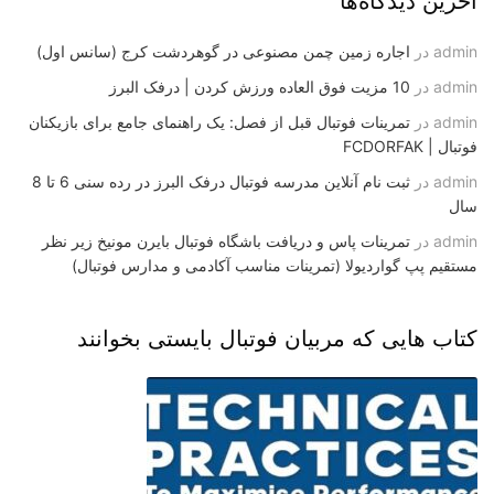
آخرین دیدگاه‌ها
admin
در
اجاره زمین چمن مصنوعی در گوهردشت کرج (سانس اول)
admin
در
10 مزیت فوق العاده ورزش کردن | درفک البرز
admin
در
تمرینات فوتبال قبل از فصل: یک راهنمای جامع برای بازیکنان
فوتبال | FCDORFAK
admin
در
ثبت نام آنلاین مدرسه فوتبال درفک البرز در رده سنی 6 تا 8
سال
admin
در
تمرینات پاس و دریافت باشگاه فوتبال بایرن مونیخ زیر نظر
مستقیم پپ گواردیولا (تمرینات مناسب آکادمی و مدارس فوتبال)
کتاب هایی که مربیان فوتبال بایستی بخوانند