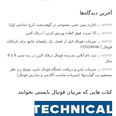
آخرین دیدگاه‌ها
admin
در
اجاره زمین چمن مصنوعی در گوهردشت کرج (سانس اول)
admin
در
10 مزیت فوق العاده ورزش کردن | درفک البرز
admin
در
تمرینات فوتبال قبل از فصل: یک راهنمای جامع برای بازیکنان
فوتبال | FCDORFAK
admin
در
ثبت نام آنلاین مدرسه فوتبال درفک البرز در رده سنی 6 تا 8
سال
admin
در
تمرینات پاس و دریافت باشگاه فوتبال بایرن مونیخ زیر نظر
مستقیم پپ گواردیولا (تمرینات مناسب آکادمی و مدارس فوتبال)
کتاب هایی که مربیان فوتبال بایستی بخوانند