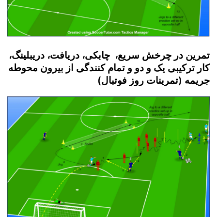
تمرین در چرخش سریع، چابکی، دریافت، دریبلینگ،
کار ترکیبی یک و دو و تمام کنندگی از بیرون محوطه
جریمه (تمرینات روز فوتبال)
برای ثبت نام در باشگاه و مدرسه فوتبال درفک البرز تماس بگیرید09193631098
رد کردن